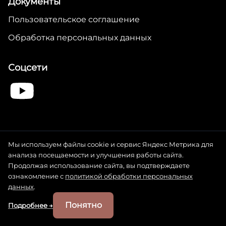
Документы
Пользовательское соглашение
Обработка персональных данных
Соцсети
Чижикова Ольга Николаевна. ИНН 325405003070. Электронная
почта: olyachizzh@yandex.ru
Мы используем файлы cookie и сервис Яндекс Метрика для
анализа посещаемости и улучшения работы сайта.
Все материалы, представленные на настоящем интернет-сайте,
являются объектами авторского права. Любое копирование,
Продолжая использование сайта, вы подтверждаете
распространение или иное использование материалов без
ознакомление с
политикой обработки персональных
предварительного согласия правообладателя запрещено. За
данных
.
любой факт нарушения авторских прав нарушитель будет
преследоваться в соответствии с законодательством
(гражданско-правовая, административная, уголовная
Понятно
Подробнее →
ответственность).