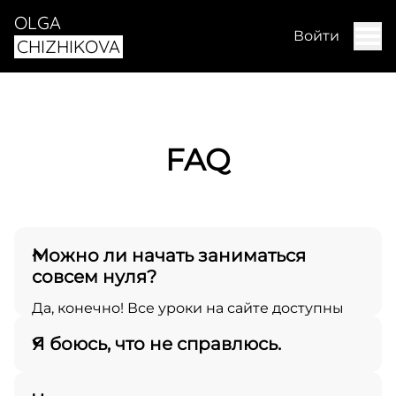
OLGA
Войти
CHIZHIKOVA
FAQ
Можно ли начать заниматься
совсем нуля?
Да, конечно! Все уроки на сайте доступны
для начального уровня; если
Я боюсь, что не справлюсь.
переживаете, с чего начать - выбирайте
“функциональные слинги” или “мобилити”
и классы покороче. Ориентируйтесь на