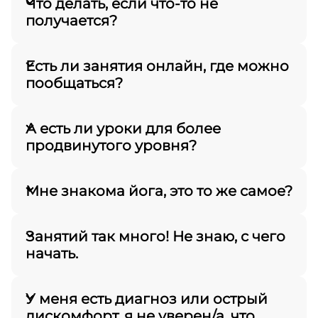
Что делать, если что-то не
ощущения: избегайте острой боли, явных
получается?
изменений в цвете лица (интенсивное
покраснение или резкое побледнение) и
Есть ли занятия онлайн, где можно
сильно сбитого дыхания.
пообщаться?
А есть ли уроки для более
продвинутого уровня?
Мне знакома йога, это то же самое?
Главная
Занятий так много! Не знаю, с чего
Подписка
начать.
Программы
Классы
У меня есть диагноз или острый
События
дискомфорт, я не уверен/а, что